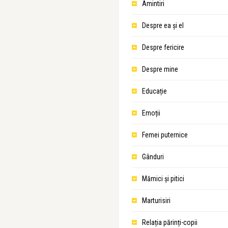
Amintiri
Despre ea şi el
Despre fericire
Despre mine
Educație
Emoții
Femei puternice
Gânduri
Mămici și pitici
Marturisiri
Relația părinți-copii