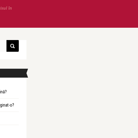
isul în
ină?
ginat-o?