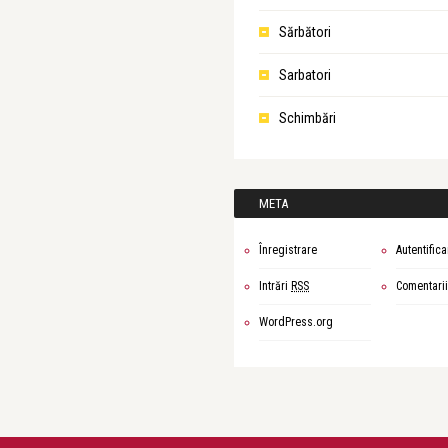
Sărbători
Sarbatori
Schimbări
META
Înregistrare
Autentifica
Intrări
RSS
Comentari
WordPress.org