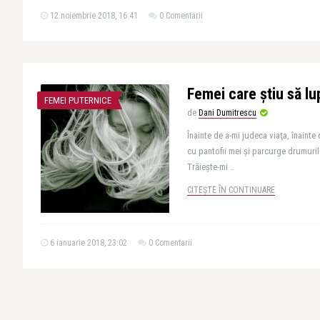
12 noiembrie 2018, 16:41
0 Comentarii
Femei care ştiu să lu
FEMEI PUTERNICE
de
Dani Dumitrescu
Înainte de a-mi judeca viaţa, înainte
cu pantofii mei şi parcurge drumuril
Trăieşte-mi ..
CITEȘTE ÎN CONTINUARE
6 ianuarie 2018, 23:02
0 Comentarii