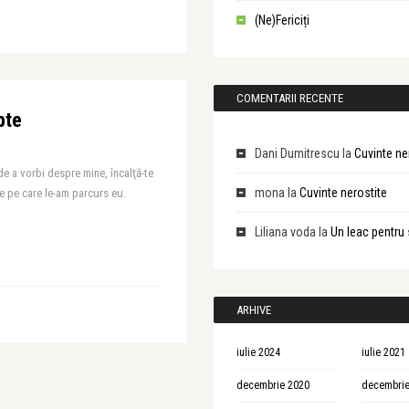
(Ne)Fericiți
COMENTARII RECENTE
pte
Dani Dumitrescu
la
Cuvinte ne
 de a vorbi despre mine, încalţă-te
mona
la
Cuvinte nerostite
e pe care le-am parcurs eu.
Liliana voda
la
Un leac pentru 
ARHIVE
iulie 2024
iulie 2021
decembrie 2020
decembrie