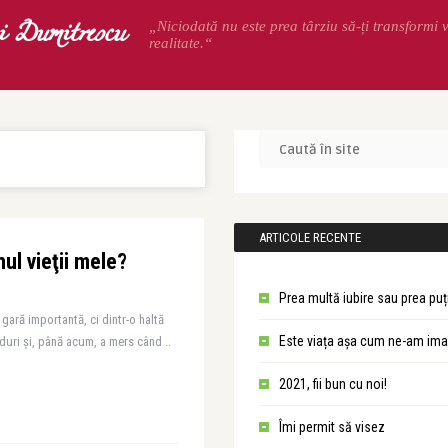
 Dumitrescu
„Niciodată nu este prea târziu să-ți transformi v
realitate.“
ARTICOLE RECENTE
ul vieţii mele?
Prea multă iubire sau prea puț
 gară importantă, ci dintr-o haltă
Este viața așa cum ne-am ima
ăduri şi, până acum, a mers când ..
2021, fii bun cu noi!
Îmi permit să visez