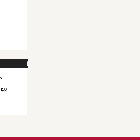
re
i
RSS