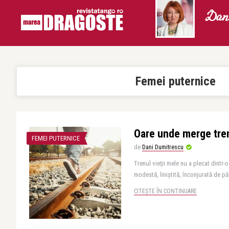
Dani
Femei puternice
Oare unde merge tren
FEMEI PUTERNICE
de
Dani Dumitrescu
Trenul vieţii mele nu a plecat dintr-o
modestă, liniştită, înconjurată de p
CITEȘTE ÎN CONTINUARE