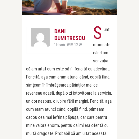
S
unt
DANI
DUMITRESCU
momente
16 iunie 2018, 13:30
când am
senzaţia
că am uitat cum este să fii fericită cu adevărat.
Fericită, aşa cum eram atunci când, copilă fiind,
simţeam în îmbrăţisarea părinţilor mei ce
reveneau acasă, după o zi istovitoare la serviciu,
un dor nespus, o iubire fără margini. Fericită, aşa
cum eram atunci când, copilă fiind, primeam
cadou cea mai ieftină păpuşă, dar care pentru
mine valora enorm, pentru că îmi era oferită cu
multă dragoste. Probabil că am uitat această