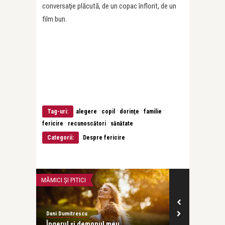
conversaţie plăcută, de un copac înflorit, de un
film bun.
·
·
·
·
Tag-uri:
alegere
copil
dorinţe
familie
·
·
fericire
recunoscători
sănătate
Categorii:
Despre fericire
MĂMICI ȘI PITICI
DESPRE MINE
Dani Dumitrescu
Dani Dumitresc
Îngerul şi demonul meu
În faţa uşilor