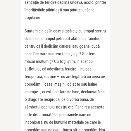
senzaţie de fericire deplină undeva, acolo, printre
îmbrăţisările părinteşti sau printre jucăriile
copilăriei…
Suntem din ce în ce mai zgârciţi cu timpul nostru
liber sau cu timpul petrecut alături de familie,
pentru că îl dedicăm carierei sau goanei după
bani. Dar oare suntem fericiţi aşa? Suntem
măcar mulţumiţi? Cu toţii ştim, în adâncul
sufletului, că adevărata fericire – nu cea
temporară, iluzorie – nu are legătură cu ceea ce
posedăm – case, maşini, obiecte sau haine
scumpe -, ci este o stare de bine, declanşată de
o dragoste reciprocă, de o vorbă bună, de
zâmbetul copilului nostru etc. Fericirea aceasta
este determinată de persoanele care ne
înconjoară, nu de bunurile materiale pe care le
posedăm sau pe care tânjim să le posedăm. Noi