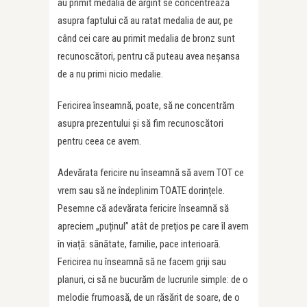
au primit medalia de argint se concentrează
asupra faptului că au ratat medalia de aur, pe
când cei care au primit medalia de bronz sunt
recunoscători, pentru că puteau avea neșansa
de a nu primi nicio medalie.
Fericirea înseamnă, poate, să ne concentrăm
asupra prezentului şi să fim recunoscători
pentru ceea ce avem.
Adevărata fericire nu înseamnă să avem TOT ce
vrem sau să ne îndeplinim TOATE dorințele.
Pesemne că adevărata fericire înseamnă să
apreciem „puținul” atât de preţios pe care îl avem
în viață: sănătate, familie, pace interioară.
Fericirea nu înseamnă să ne facem griji sau
planuri, ci să ne bucurăm de lucrurile simple: de o
melodie frumoasă, de un răsărit de soare, de o