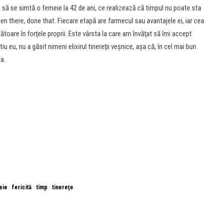
să se simtă o femeie la 42 de ani, ce realizează că timpul nu poate sta
een there, done that. Fiecare etapă are farmecul sau avantajele ei, iar cea
toare în forţele proprii. Este vârsta la care am învăţat să îmi accept
iu eu, nu a găsit nimeni elixirul tinereţii veşnice, așa că, în cel mai bun
a.
·
·
·
eie
fericită
timp
tinereţe