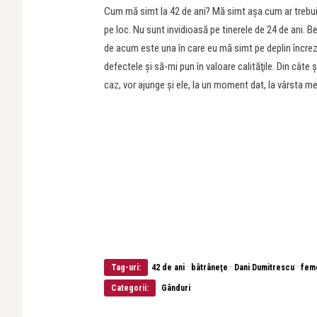
Cum mă simt la 42 de ani? Mă simt aşa cum ar trebui 
pe loc. Nu sunt invidioasă pe tinerele de 24 de ani. B
de acum este una în care eu mă simt pe deplin încreză
defectele şi să-mi pun în valoare calităţile. Din câte şt
caz, vor ajunge și ele, la un moment dat, la vârsta me
·
·
·
Tag-uri:
42 de ani
bâtrâneţe
Dani Dumitrescu
fem
Categorii:
Gânduri