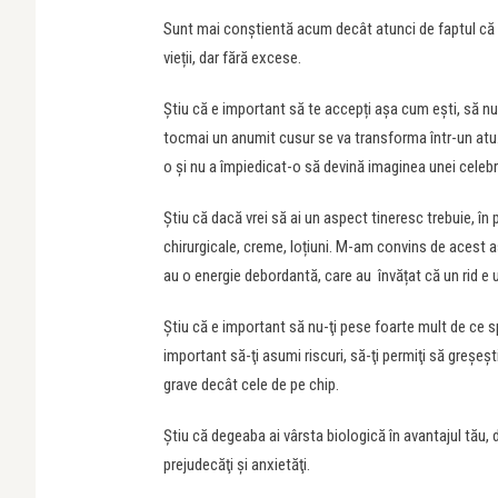
Sunt mai conştientă acum decât atunci de faptul că t
vieții, dar fără excese.
Știu că e important să te accepți așa cum ești, să n
tocmai un anumit cusur se va transforma într-un atu
o şi nu a împiedicat-o să devină imaginea unei celeb
Știu că dacă vrei să ai un aspect tineresc trebuie, în pr
chirurgicale, creme, loțiuni. M-am convins de acest a
au o energie debordantă, care au învățat că un rid e
Ştiu că e important să nu-ţi pese foarte mult de ce spu
important să-ţi asumi riscuri, să-ţi permiţi să greşeşt
grave decât cele de pe chip.
Ştiu că degeaba ai vârsta biologică în avantajul tău,
prejudecăţi şi anxietăţi.