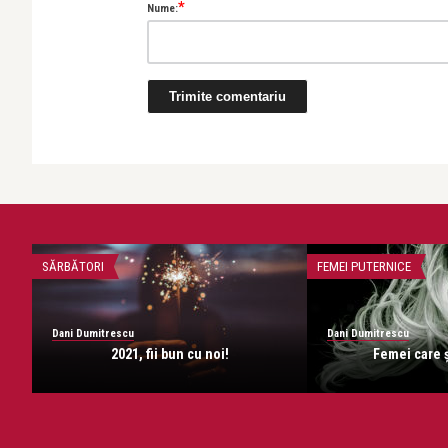
*
Nume:
SĂRBĂTORI
FEMEI PUTERNICE
Dani Dumitrescu
Dani Dumitrescu
2021, fii bun cu noi!
Femei care ş