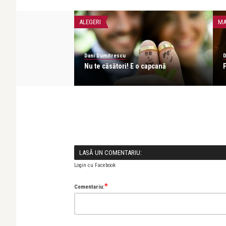
ALEGERI
MA
Dani Dumitrescu
D
tă
Nu te căsători! E o capcană
LASĂ UN COMENTARIU:
Login cu Facebook
*
Comentariu: