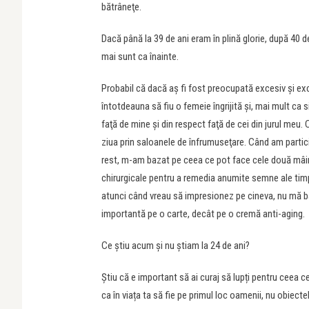
bătrâneţe.
Dacă până la 39 de ani eram în plină glorie, după 40 de
mai sunt ca înainte.
Probabil că dacă aş fi fost preocupată excesiv şi exc
întotdeauna să fiu o femeie îngrijită şi, mai mult ca s
faţă de mine şi din respect faţă de cei din jurul meu
ziua prin saloanele de înfrumuseţare. Când am particip
rest, m-am bazat pe ceea ce pot face cele două mâini d
chirurgicale pentru a remedia anumite semne ale timp
atunci când vreau să impresionez pe cineva, nu mă b
importantă pe o carte, decât pe o cremă anti-aging.
Ce știu acum și nu știam la 24 de ani?
Știu că e important să ai curaj să lupți pentru ceea c
ca în viața ta să fie pe primul loc oamenii, nu obiecte