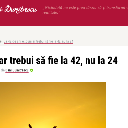
 Dumitrescu
„Niciodată nu este prea târziu să-ți transformi v
realitate.“
La 42 de ani e…cum ar trebui să fie la 42, nu la 24
 trebui să fie la 42, nu la 24
de
Dani Dumitrescu