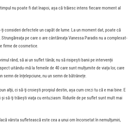
impul nu poate fi dat înapoi, așa că trăiesc intens fiecare moment al
u-ți consideri defectele un capăt de lume. La un moment dat, poate că
. Strungăreaţa pe care o are cântăreaţa Vanessa Paradis nu a complexat-
re firme de cosmetice.
imul rând, să ai un suflet tânăr, nu să risipești banii pe intervenții
spect uitându-mă la femeile de 40 care sunt mulțumite de viața lor, care
 un semn de înțelepciune, nu un semn de bătrânețe.
n alţii, ci să-ţi croieşti prorpiul destin, aşa cum crezi tu că e mai bine. E
i şi să-ţi trăieşti viaţa cu entuziasm. Ridurile de pe suflet sunt mult mai
 dacă vârsta sufletească este cea a unui om încorsetat în nemulţumiri,