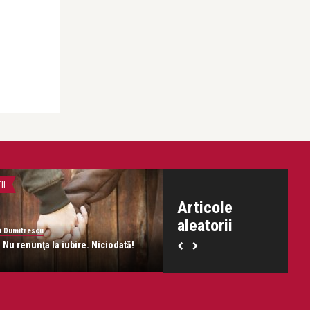
II
DESPRE FERICIRE
Articole
aleatorii
i Dumitrescu
Dani Dumitrescu
Nu renunţa la iubire. Niciodată!
(Ne)Fericiți