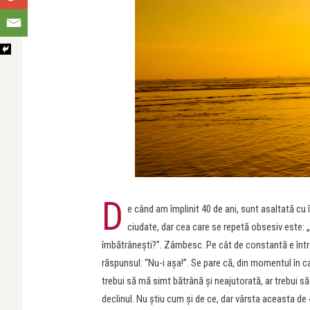
D
e când am împlinit 40 de ani, sunt asaltată cu 
ciudate, dar cea care se repetă obsesiv este: 
îmbătrâneşti?”. Zâmbesc. Pe cât de constantă e într
răspunsul: “Nu-i aşa!”. Se pare că, din momentul în c
trebui să mă simt bătrână şi neajutorată, ar trebui 
declinul. Nu ştiu cum şi de ce, dar vârsta aceasta de 4