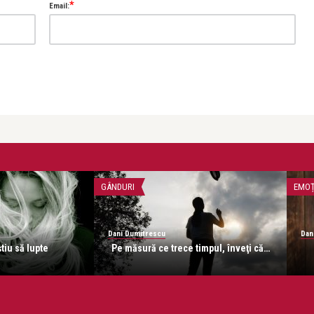
*
Email:
GÂNDURI
EMOȚ
Dani Dumitrescu
Dan
tiu să lupte
Pe măsură ce trece timpul, înveţi că…