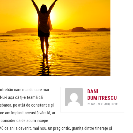
întrebări care mai de care mai
DANI
„Nu-i aşa că ţi-e teamă că
DUMITRESCU
28 ianuarie 2018, 00:03
ebarea, pe atât de constant e și
are am împlinit această vârstă, ar
să consider că de acum începe
0 de ani a devenit, mai nou, un prag critic, graniţa dintre tinereţe şi