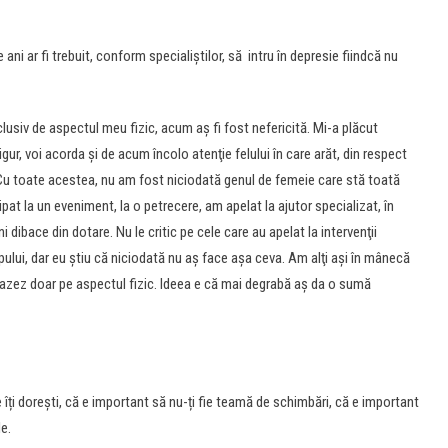
 ani ar fi trebuit, conform specialiştilor, să intru în depresie fiindcă nu
lusiv de aspectul meu fizic, acum aş fi fost nefericită. Mi-a plăcut
igur, voi acorda şi de acum încolo atenţie felului în care arăt, din respect
. Cu toate acestea, nu am fost niciodată genul de femeie care stă toată
at la un eveniment, la o petrecere, am apelat la ajutor specializat, în
ibace din dotare. Nu le critic pe cele care au apelat la intervenţii
ului, dar eu ştiu că niciodată nu aş face aşa ceva. Am alţi aşi în mânecă
azez doar pe aspectul fizic. Ideea e că mai degrabă aş da o sumă
e îți dorești, că e important să nu-ți fie teamă de schimbări, că e important
le.