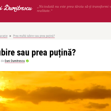
 Dumitrescu
„Niciodată nu este prea târziu să-ți transformi v
realitate.“
ucație
Prea multă iubire sau prea puțină?
ubire sau prea puțină?
de
Dani Dumitrescu