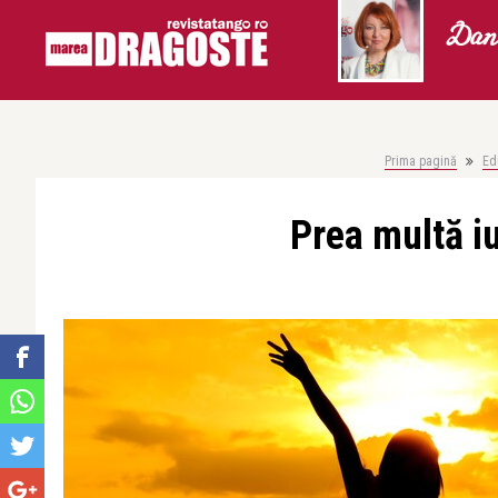
Dani
Prima pagină
Ed
Prea multă i