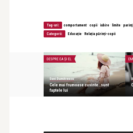
·
·
·
·
Tag-uri:
comportament
copii
iubire
limite
parinţ
·
Categorii:
Educație
Relația părinți-copii
DESPRE EA ŞI EL
EM
Dani Dumitrescu
D
 sau cuvinte care
Cele mai frumoase cuvinte…sunt
faptele lui