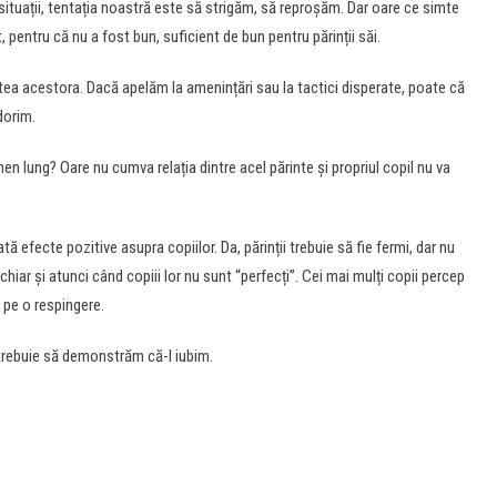
 situații, tentația noastră este să strigăm, să reproșăm. Dar oare ce simte
, pentru că nu a fost bun, suficient de bun pentru părinții săi.
itatea acestora. Dacă apelăm la amenințări sau la tactici disperate, poate că
dorim.
en lung? Oare nu cumva relația dintre acel părinte și propriul copil nu va
ă efecte pozitive asupra copiilor. Da, părinții trebuie să fie fermi, dar nu
hiar și atunci când copiii lor nu sunt “perfecți”. Cei mai mulți copii percep
ca pe o respingere.
, trebuie să demonstrăm că-l iubim.