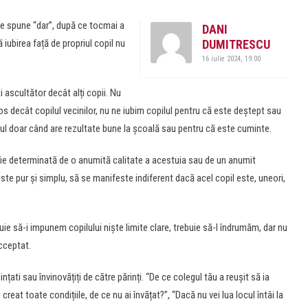
te spune “dar”, după ce tocmai a
DANI
 iubirea față de propriul copil nu
DUMITRESCU
16 iulie 2024, 19:00
 ascultător decât alți copii. Nu
s decât copilul vecinilor, nu ne iubim copilul pentru că este deștept sau
lul doar când are rezultate bune la școală sau pentru că este cuminte.
ă fie determinată de o anumită calitate a acestuia sau de un anumit
ste pur și simplu, să se manifeste indiferent dacă acel copil este, uneori,
ie să-i impunem copilului niște limite clare, trebuie să-l îndrumăm, dar nu
cceptat.
țati sau învinovățiți de către părinți. “De ce colegul tău a reușit să ia
creat toate condițiile, de ce nu ai învățat?”, “Dacă nu vei lua locul întâi la