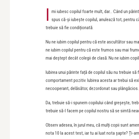
I
mi iubesc copilul foarte mult, dar… Când un părin
spus că-și iubește copilul, anulează tot, pentru că
trebuie să fie condiționată.
Nu ne iubim copilul pentru că este ascultător sau mai
ne iubim copilul pentru că este frumos sau mai frumo
mai deștept decât colegii de clasă. Nu ne iubim copi
Iubirea unui părinte față de copilul său nu trebuie s
comportament pozitiv. Iubirea acesta ar trebui să exi
necooperant, delăsător, dezordonat sau plângăcios.
Da, trebuie să-i spunem copilului când greșește, trebu
trebuie să-l facem pe copilul nostru să se simtă nea
Observ adesea, în jurul meu, că mulți copii sunt amenin
nota 10 la acest test, iar tu ai luat nota șapte? Ți-am 