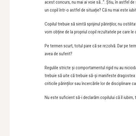
acest concurs, nu mai ai voie să…”. Știu, în astfel de
un copil într-o astfel de situație? Că nu mai este iubit
Copilul trebuie să simtă sprijinul părinților, nu ostil
vom obține de la propriul copil rezultatele pe care le 
Pe termen scurt, totul pare că se rezolvă. Dar pe term
avea de suferit?
Regulile stricte și comportamentul rigid nu au niciodat
trebuie să uite că trebuie să-și manifeste dragostea c
criticile părinților sau încercările lor de disciplinare 
Nu este suficient să-i declarăm copilului că îl iubim