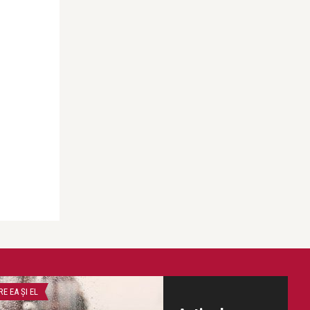
E EA ŞI EL
AMINTIRI