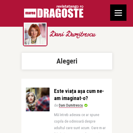
Dani Dumitrescu
Alegeri
Este viața așa cum ne-
am imaginat-o?
de
Dani Dumitrescu
Mă întreb adesea ce ar spune
copila de odinioară despre
adultul care sunt acum. Oare m-ar