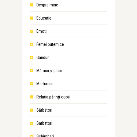
Despre mine
Educație
Emoții
Femei puternice
Gânduri
Mămici și pitici
Marturisiri
Relația părinți-copii
Sărbători
Sarbatori
Schimbări