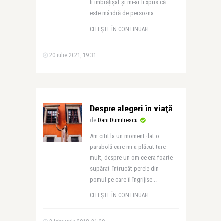
fi îmbrățișat și mi-ar fi spus că
este mândră de persoana ..
CITEȘTE ÎN CONTINUARE
20 iulie 2021, 19:31
Despre alegeri în viaţă
de
Dani Dumitrescu
Am citit la un moment dat o
parabolă care mi-a plăcut tare
mult, despre un om ce era foarte
supărat, întrucât perele din
pomul pe care îl îngrijise ..
CITEȘTE ÎN CONTINUARE