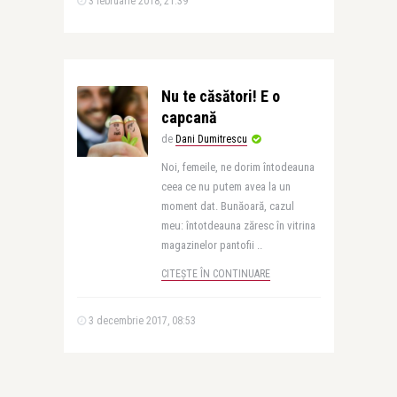
3 februarie 2018, 21:39
Nu te căsători! E o
capcană
de
Dani Dumitrescu
Noi, femeile, ne dorim întodeauna
ceea ce nu putem avea la un
moment dat. Bunăoară, cazul
meu: întotdeauna zăresc în vitrina
magazinelor pantofii ..
CITEȘTE ÎN CONTINUARE
3 decembrie 2017, 08:53