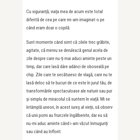
Cu siguranță, viața mea de acum este total
diferită de cea pe care mi-am imaginat-o pe
când eram doar o copilă.
Sunt momente când simt că zilele trec grăbite,
agitate, că mereu se derulează genul acela de
zile despre care nu-ți mai aduci aminte peste un
timp, dar care lasă dâre adânci de oboseală pe
chip. Zile care te secătuiesc de vlagă, care nu te
lasă deloc să te bucuri de ce este în jurul tău, de
transformările spectaculoase ale naturii sau pur
și simplu de miracolul că suntem în viață. Mi se
întâmplă uneori, în acest iureș al vieții, să observ
că unii pomi au frunzele îngălbenite, dar eu să
nu-mi aduc aminte când i-am văzut înmuguriți
sau când au înflorit.