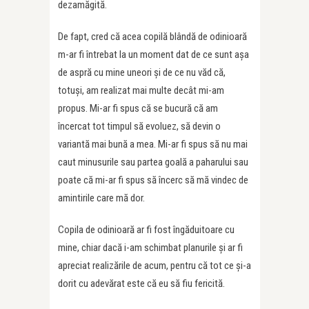
dezamăgită.
De fapt, cred că acea copilă blândă de odinioară
m-ar fi întrebat la un moment dat de ce sunt așa
de aspră cu mine uneori și de ce nu văd că,
totuși, am realizat mai multe decât mi-am
propus. Mi-ar fi spus că se bucură că am
încercat tot timpul să evoluez, să devin o
variantă mai bună a mea. Mi-ar fi spus să nu mai
caut minusurile sau partea goală a paharului sau
poate că mi-ar fi spus să încerc să mă vindec de
amintirile care mă dor.
Copila de odinioară ar fi fost îngăduitoare cu
mine, chiar dacă i-am schimbat planurile și ar fi
apreciat realizările de acum, pentru că tot ce și-a
dorit cu adevărat este că eu să fiu fericită.