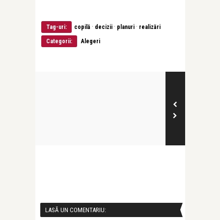
·
·
·
Tag-uri:
copilă
decizii
planuri
realizări
Categorii:
Alegeri
LASĂ UN COMENTARIU: