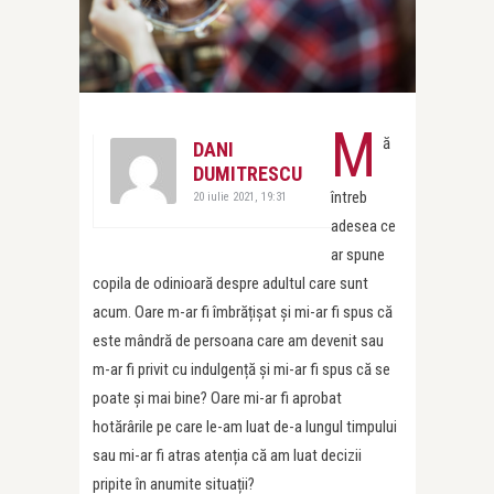
M
ă
DANI
DUMITRESCU
întreb
20 iulie 2021, 19:31
adesea ce
ar spune
copila de odinioară despre adultul care sunt
acum. Oare m-ar fi îmbrățișat și mi-ar fi spus că
este mândră de persoana care am devenit sau
m-ar fi privit cu indulgență și mi-ar fi spus că se
poate și mai bine? Oare mi-ar fi aprobat
hotărârile pe care le-am luat de-a lungul timpului
sau mi-ar fi atras atenția că am luat decizii
pripite în anumite situații?