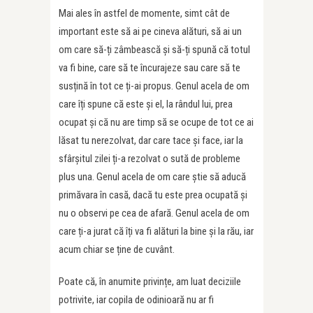
Mai ales în astfel de momente, simt cât de
important este să ai pe cineva alături, să ai un
om care să-ți zâmbească și să-ți spună că totul
va fi bine, care să te încurajeze sau care să te
susțină în tot ce ți-ai propus. Genul acela de om
care îți spune că este și el, la rândul lui, prea
ocupat și că nu are timp să se ocupe de tot ce ai
lăsat tu nerezolvat, dar care tace și face, iar la
sfârșitul zilei ți-a rezolvat o sută de probleme
plus una. Genul acela de om care știe să aducă
primăvara în casă, dacă tu este prea ocupată și
nu o observi pe cea de afară. Genul acela de om
care ți-a jurat că îți va fi alături la bine și la rău, iar
acum chiar se ține de cuvânt.
Poate că, în anumite privințe, am luat deciziile
potrivite, iar copila de odinioară nu ar fi