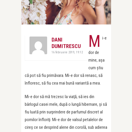
M
i-e
DANI
DUMITRESCU
dor de
16 februarie 2019, 19:12
mine, aşa
cum ştiu
că pot să fiu primăvara. Mi-e dor să renasc, să
înfloresc, să fiu cea mai bună variantă a mea.
Mi-e dor să mă trezesc la viaţă, să ies din
bârlogul casei mele, după o lungă hibernare, şi să
fiu luată prin surprindere de parfumul discret al
pomilor înfloriţi. Mi-e dor de valsul petalelor de
cireş ce se desprind alene din corolă, sub adierea