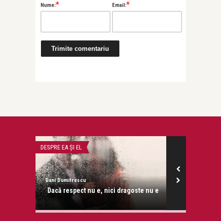
*
*
Nume:
Email:
DESPRE EA ŞI EL
DESPRE EA ŞI EL
Dani Dumitrescu
Dani Dumitresc
veţi că…
Dacă respect nu e, nici dragoste nu e
Dacă