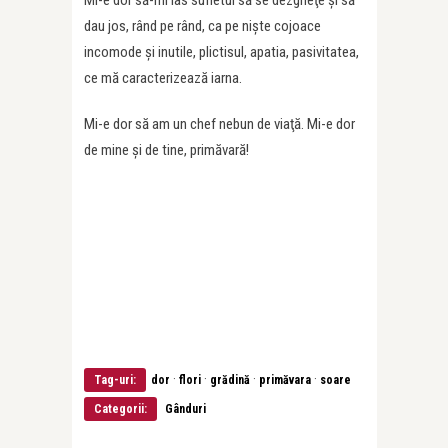
Mi-e dor să-mi las sufletul să se dezgheţe şi să
dau jos, rând pe rând, ca pe nişte cojoace
incomode şi inutile, plictisul, apatia, pasivitatea,
ce mă caracterizează iarna.
Mi-e dor să am un chef nebun de viaţă. Mi-e dor
de mine şi de tine, primăvară!
·
·
·
·
Tag-uri:
dor
flori
grădină
primăvara
soare
Categorii:
Gânduri