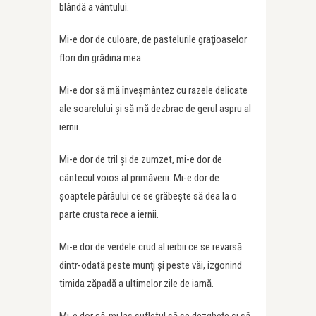
blândă a vântului.
Mi-e dor de culoare, de pastelurile graţioaselor
flori din grădina mea.
Mi-e dor să mă înveşmântez cu razele delicate
ale soarelului şi să mă dezbrac de gerul aspru al
iernii.
Mi-e dor de tril şi de zumzet, mi-e dor de
cântecul voios al primăverii. Mi-e dor de
şoaptele pârâului ce se grăbeşte să dea la o
parte crusta rece a iernii.
Mi-e dor de verdele crud al ierbii ce se revarsă
dintr-odată peste munţi şi peste văi, izgonind
timida zăpadă a ultimelor zile de iarnă.