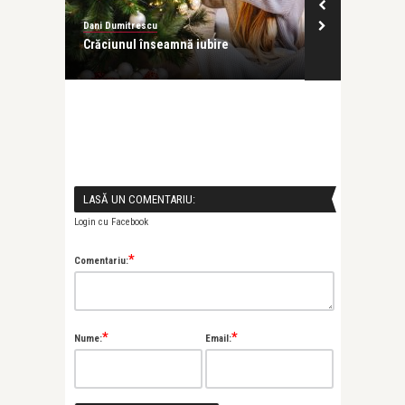
Dani Dumitrescu
or de
Crăciunul înseamnă iubire
LASĂ UN COMENTARIU:
Login cu Facebook
*
Comentariu:
*
*
Nume:
Email: