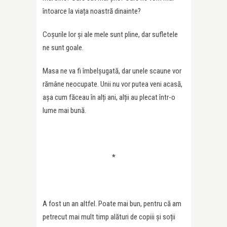
întoarce la viața noastră dinainte?
Coșurile lor și ale mele sunt pline, dar sufletele
ne sunt goale.
Masa ne va fi îmbelșugată, dar unele scaune vor
rămâne neocupate. Unii nu vor putea veni acasă,
așa cum făceau în alți ani, alții au plecat într-o
lume mai bună.
*
A fost un an altfel. Poate mai bun, pentru că am
petrecut mai mult timp alături de copiii și soții