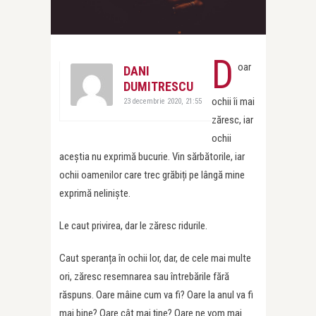
D
oar
DANI
DUMITRESCU
ochii îi mai
23 decembrie 2020, 21:55
zăresc, iar
ochii
aceștia nu exprimă bucurie. Vin sărbătorile, iar
ochii oamenilor care trec grăbiți pe lângă mine
exprimă neliniște.
Le caut privirea, dar le zăresc ridurile.
Caut speranța în ochii lor, dar, de cele mai multe
ori, zăresc resemnarea sau întrebările fără
răspuns. Oare mâine cum va fi? Oare la anul va fi
mai bine? Oare cât mai ține? Oare ne vom mai