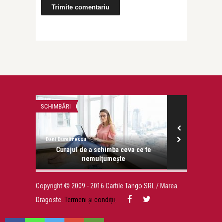
SCHIMBĂRI
EMOȚII
Dani Dumitrescu
Dani Dumitresc
te care
Curajul de a schimba ceva ce te
Nu renunţ
nemulţumeşte
Copyright © 2009 - 2016 Cartile Tango SRL / Marea
Dragoste.
Termeni și condiții
.