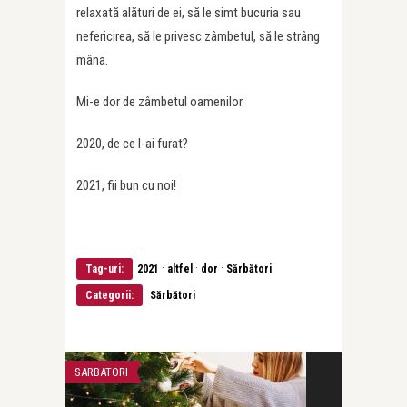
relaxată alături de ei, să le simt bucuria sau
nefericirea, să le privesc zâmbetul, să le strâng
mâna.
Mi-e dor de zâmbetul oamenilor.
2020, de ce l-ai furat?
2021, fii bun cu noi!
·
·
·
Tag-uri:
2021
altfel
dor
Sărbători
Categorii:
Sărbători
SARBATORI