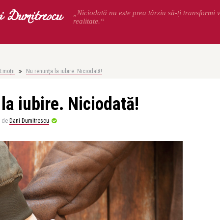
 Dumitrescu
„Niciodată nu este prea târziu să-ți transformi v
realitate.“
Emoții
Nu renunţa la iubire. Niciodată!
la iubire. Niciodată!
de
Dani Dumitrescu