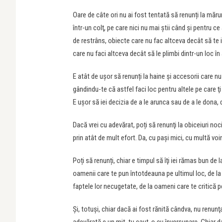
Oare de câte ori nu ai fost tentată să renunți la măru
într-un colţ, pe care nici nu mai știi când și pentru 
de restrâns, obiecte care nu fac altceva decât să te i
care nu faci altceva decât să le plimbi dintr-un loc în
E atât de ușor să renunți la haine și accesorii care n
gândindu-te că astfel faci loc pentru altele pe care ţi l
E uşor să iei decizia de a le arunca sau de a le dona,
Dacă vrei cu adevărat, poți să renunţi la obiceiuri nociv
prin atât de mult efort. Da, cu pași mici, cu multă voin
Poți să renunți, chiar e timpul să îţi iei rămas bun de l
oamenii care te pun întotdeauna pe ultimul loc, de la c
faptele lor necugetate, de la oameni care te critică 
Şi, totuşi, chiar dacă ai fost rănită cândva, nu renunţa