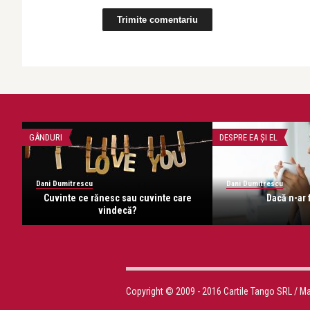
GÂNDURI
DESPRE EA ŞI EL
Dani Dumitrescu
Dani Dumitrescu
Cuvinte ce rănesc sau cuvinte care
Dacă n-ar f
vindecă?
Copyright © 2009 - 2016 Cartile Tango SRL / M