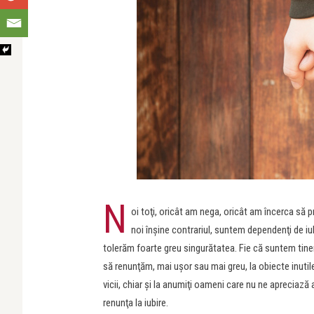
N
oi toţi, oricât am nega, oricât am încerca să p
noi înşine contrariul, suntem dependenţi de iu
tolerăm foarte greu singurătatea. Fie că suntem tine
să renunţăm, mai uşor sau mai greu, la obiecte inutile
vicii, chiar şi la anumiţi oameni care nu ne apreci
renunţa la iubire.