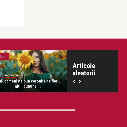
URI
EMOȚII
Articole
aleatorii
i Dumitrescu
Dani Dumitrescu
ii oameni ne pun coroniţă de flori,
Meriţi să fii fericită
alţii, cunună ...