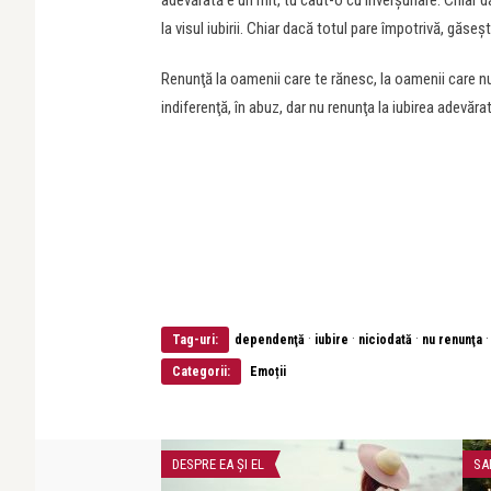
adevărată e un mit, tu caut-o cu înverşunare. Chiar d
la visul iubirii. Chiar dacă totul pare împotrivă, găseş
Renunţă la oamenii care te rănesc, la oamenii care nu 
indiferenţă, în abuz, dar nu renunţa la iubirea adevăra
·
·
·
Tag-uri:
dependenţă
iubire
niciodată
nu renunţa
Categorii:
Emoții
DESPRE EA ŞI EL
SA