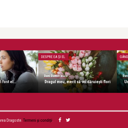
DESPRE EA ŞI EL
GÂND
Dani Dumitrescu
Dan
i fost el…
Dragul meu, merit să-mi dăruieşti flori
Un
area Dragoste.
Termeni și condiții
.