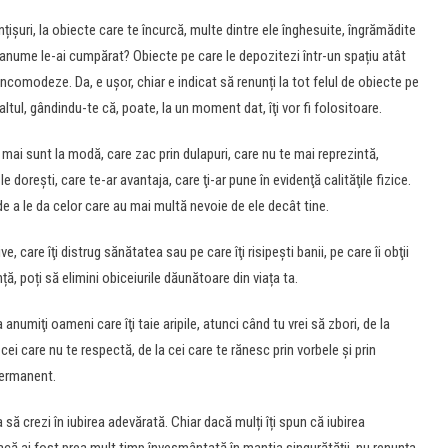
nțișuri, la obiecte care te încurcă, multe dintre ele înghesuite, îngrămădite
ce anume le-ai cumpărat? Obiecte pe care le depozitezi într-un spațiu atât
ncomodeze. Da, e ușor, chiar e indicat să renunți la tot felul de obiecte pe
 altul, gândindu-te că, poate, la un moment dat, îţi vor fi folositoare.
u mai sunt la modă, care zac prin dulapuri, care nu te mai reprezintă,
e doreşti, care te-ar avantaja, care ţi-ar pune în evidenţă calităţile fizice.
 de a le da celor care au mai multă nevoie de ele decât tine.
e, care îţi distrug sănătatea sau pe care îţi risipeşti banii, pe care îi obţii
ță, poți să elimini obiceiurile dăunătoare din viața ta.
a anumiţi oameni care îţi taie aripile, atunci când tu vrei să zbori, de la
ei care nu te respectă, de la cei care te rănesc prin vorbele şi prin
permanent.
 să crezi în iubirea adevărată. Chiar dacă mulți îți spun că iubirea