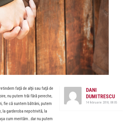
retindem faţă de alţii sau faţă de
DANI
bire, nu putem trăi fără pereche,
DUMITRESCU
14 februarie 2018, 08:05
ri, fie că suntem bătrâni, putem
, la garderoba nepotrivită, la
ază aşa cum merităm…dar nu putem