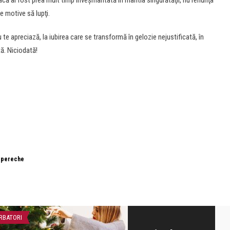
acă ai fost prea mult timp înveşmântată în mantia singurătăţii, nu renunţa
te motive să lupţi.
te apreciază, la iubirea care se transformă în gelozie nejustificată, în
tă. Niciodată!
·
pereche
RBATORI
EDUCAȚIE