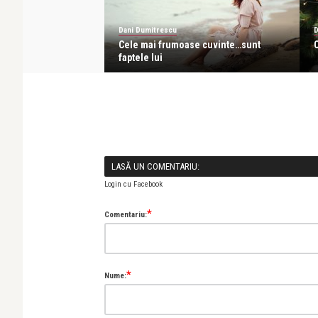
Dani Dumitrescu
D
Cele mai frumoase cuvinte…sunt
faptele lui
LASĂ UN COMENTARIU:
Login cu Facebook
*
Comentariu:
*
Nume: