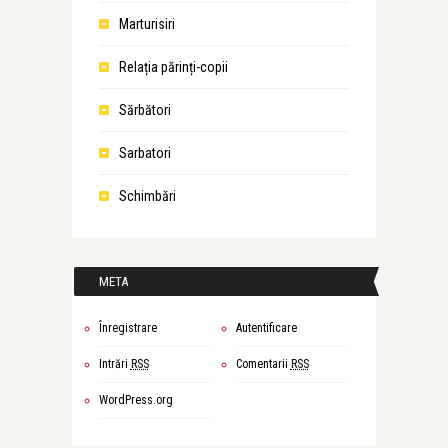
Marturisiri
Relația părinți-copii
Sărbători
Sarbatori
Schimbări
META
Înregistrare
Autentificare
Intrări
RSS
Comentarii
RSS
WordPress.org