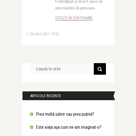
fi îmbrățișat și mi-ar fi spus că
este mândră de persoana ..
CITEȘTE ÎN CONTINUARE
20 iulie 2021, 19:31
ARTICOLE RECENTE
Prea multă iubire sau prea puțină?
Este viața așa cum ne-am imaginat-o?