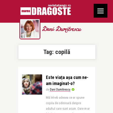
Dani Dumitrescu
Tag:
copilă
Este viața așa cum ne-
am imaginat-o?
de
Dani Dumitrescu
Mă întreb adesea ce ar spune
copila de odinioară despre
adultul care sunt acum. Oare m-ar