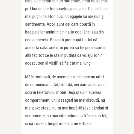
care au îndesat bunuri materiale, încât nu se mai
pot bucura de frumuseţea peisajului. Din ce în cei
mai puțini călători duc în bagajele lor idealuri și
sentimente. Apoi, sunt cei care poartă în
bagajele lor amintiri din halta copilăriei sau din
cea a tinereții. Pe unii îi preocupă faptul că
această călătorie s-ar putea să fie prea scurtă,
alții fac tot ce le stă în putință ca voiajul lor în
acest „tren al vieţii” să fie cât mai lung.
Mă întristează, de asemenea, cei care au uitat
de comunicarea faţă în faţă, cei care au devenit
sclavii telefonului mobil. Deşi stau în acelaşi
compartiment, unii pasageri nu mai discută, nu
mai povestesc, nu-şi mai împărtăşesc gânduri şi
sentimente, nu mai interacţionează în niciun fel,
ci îşi irosesc timpul într-o lume virtuală.