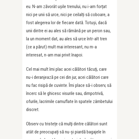
eu. N-am zăvorât uşile trenului, nu i-am forțat
nici pe unii să urce, nici pe ceilalți să coboare, a
fost alegerea lor de fiecare dată. Totuși, dacă
unii dintre ei au ales să rămână pe un peron sau,
la un moment dat, au ales să urce într-alt tren
(ce a părut) mult mai interesant, nu m-a
interesat, n-am mai privit înapoi.
Cel mai mult îmi plac acei călători tăcuţi, care
nu-i deranjează pe cei din jur, acei călători care
nu fac risipă de cuvinte. Îmi place să-i observ, să
încerc să le ghicesc visurile sau, dimpotrivă,
ofurile, lacrimile camuflate în spatele zâmbetului
discret.
Observ cu tristețe că mulţi dintre călători sunt
atât de preocupați să nu-şi piardă bagajele în