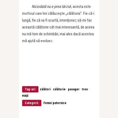
Niciodată nu e prea târziu
!, acesta este
mottoul care îmi călăuzeşte „călătoria”. Fie că-i
lungă, fie că va fi scurtă, intenţionez să-mi fac
această călătorie cât mai interesantă, de aceea
nu mă tem de schimbări, mai ales dacă acestea
mă ajută să evoluez.
·
·
·
·
Tag-uri:
călători
călătorie
pasager
tren
viaţă
Categorii:
Femei puternice