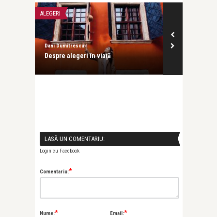
ALEGERI
FEMEI PUTERNIC
Dani Dumitrescu
Dani Dumitresc
Despre alegeri în viaţă
Femei care şt
LASĂ UN COMENTARIU:
Login cu Facebook
*
Comentariu:
*
*
Nume:
Email: