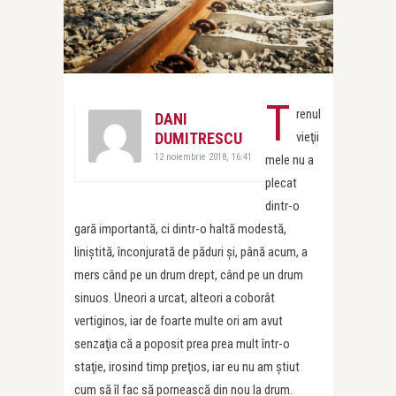
T
renul
DANI
DUMITRESCU
vieţii
12 noiembrie 2018, 16:41
mele nu a
plecat
dintr-o
gară importantă, ci dintr-o haltă modestă,
liniştită, înconjurată de păduri şi, până acum, a
mers când pe un drum drept, când pe un drum
sinuos. Uneori a urcat, alteori a coborât
vertiginos, iar de foarte multe ori am avut
senzaţia că a poposit prea prea mult într-o
staţie, irosind timp preţios, iar eu nu am ştiut
cum să îl fac să pornească din nou la drum.