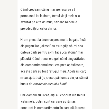
Când credeam că nu mai are resurse să
pornească iar la drum, trenul vieţii mele s-a
avântat pe alte drumuri, sfidând barierele
prejudecăţilor celor din jur.
N-am plecat la drum cu prea multe bagaje, însă,
din puţinul lor, „ai mei” au avut grijă să-mi dea
câteva cărţi, pentru a-mi face „călătoria” mai
plăcută. Când trenul era gol, când singurătatea
din compartimentul meu era prea apăsătoare,
aceste cărţi au fost refugiul meu. Aceleaşi cărţi
m-au ajutat să (re)descopăr lumea din jur, să mă
bucur de
corola de minuni a lumii
.
Unii oameni au urcat, alții au coborât din trenul
vieții mele, puțini sunt cei care au rămas
constant în compartimentul în care călătoresc