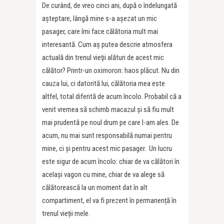
De curând, de vreo cinci ani, după o îndelungată
aşteptare, lângă mine s-a aşezat un mic
pasager, care îmi face călătoria mult mai
interesantă. Cum aş putea descrie atmosfera
actuală din trenul vieţii alături de acest mic
călător? Printr-un oximoron: haos plăcut. Nu din
cauza lui, ci datorită lui, călătoria mea este
altfel, total diferită de acum încolo. Probabil că a
venit vremea să schimb macazul și să fiu mult
mai prudentă pe noul drum pe care l-am ales. De
acum, nu mai sunt responsabilă numai pentru
mine, ci și pentru acest mic pasager. Un lucru
este sigur de acum încolo: chiar de va călători în
același vagon cu mine, chiar de va alege să
călătorească la un moment dat în alt
compartiment, el va fi prezent în permanență în
trenul vieții mele.