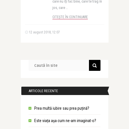
care nu îţi fac bine, care te trag în
jos, care ..
CITEȘTE ÎN CONTINUARE
12 august 2018, 12:07
ARTICOLE RECENTE
Prea multă iubire sau prea puțină?
Este viața așa cum ne-am imaginat-o?