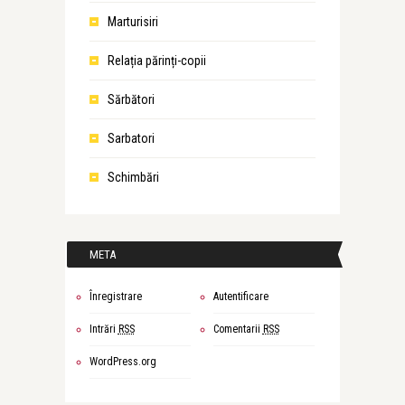
Marturisiri
Relația părinți-copii
Sărbători
Sarbatori
Schimbări
META
Înregistrare
Autentificare
Intrări
RSS
Comentarii
RSS
WordPress.org