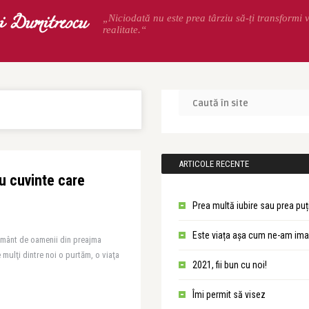
 Dumitrescu
„Niciodată nu este prea târziu să-ți transformi v
realitate.“
ARTICOLE RECENTE
u cuvinte care
Prea multă iubire sau prea puț
Este viața așa cum ne-am ima
ământ de oamenii din preajma
 mulţi dintre noi o purtăm, o viaţa
2021, fii bun cu noi!
Îmi permit să visez