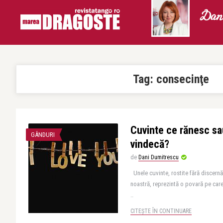
Dani
Tag:
consecinţe
Cuvinte ce rănesc sa
GÂNDURI
vindecă?
de
Dani Dumitrescu
Unele cuvinte, rostite fără discern
noastră, reprezintă o povară pe care
..
CITEȘTE ÎN CONTINUARE