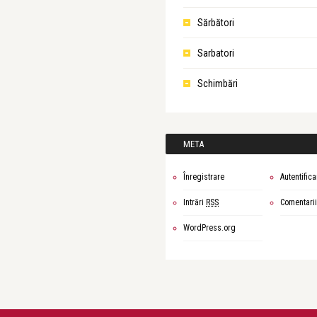
Sărbători
Sarbatori
Schimbări
META
Înregistrare
Autentifica
Intrări
RSS
Comentari
WordPress.org