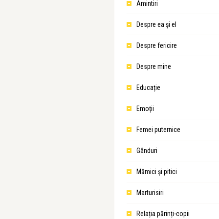
Amintiri
Despre ea şi el
Despre fericire
Despre mine
Educație
Emoții
Femei puternice
Gânduri
Mămici și pitici
Marturisiri
Relația părinți-copii