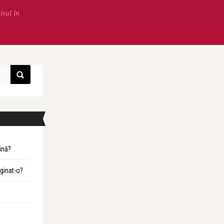
isul în
ină?
ginat-o?