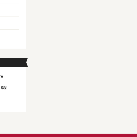
re
i
RSS